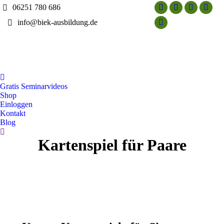
06251 780 686
Facebook
Linkedin
XING
YouT
info@biek-ausbildung.de
page
page
page
page
Instagram
opens
opens
opens
opens
page
in
in
in
in
opens
new
new
new
new
in
window
window
window
wind
new
window
Gratis Seminarvideos
Shop
Einloggen
Kontakt
Blog
Search:
Kartenspiel für Paare