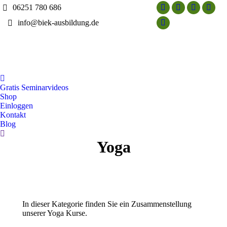
06251 780 686
Facebook
Linkedin
XING
YouT
info@biek-ausbildung.de
page
page
page
page
Instagram
opens
opens
opens
opens
page
in
in
in
in
opens
new
new
new
new
in
window
window
window
wind
new
window
Gratis Seminarvideos
Shop
Einloggen
Kontakt
Blog
Search:
Yoga
In dieser Kategorie finden Sie ein Zusammenstellung
unserer Yoga Kurse.